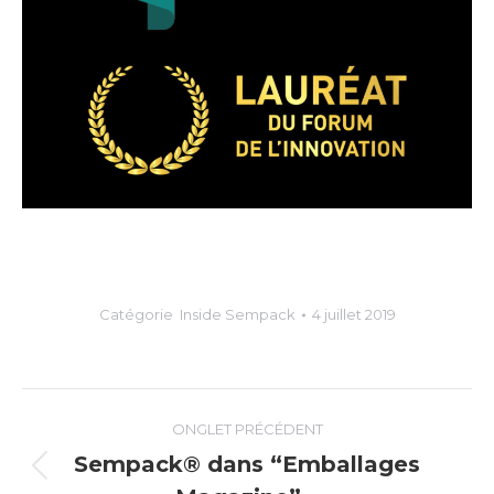
Catégorie
Inside Sempack
4 juillet 2019
Navigation
ONGLET PRÉCÉDENT
de
Sempack® dans “Emballages
Onglet