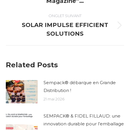
Magazine”…
commentaire
précédent
ONGLET SUIVANT
SOLAR IMPULSE EFFICIENT
Onglet
SOLUTIONS
suivant
Related Posts
Sempack® débarque en Grande
Distribution !
21 mai 2026
SEMPACK® & FIDEL FILLAUD: une
innovation durable pour l’emballage