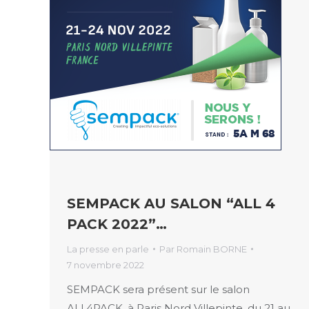
SEMPACK AU SALON “ALL 4
PACK 2022”…
La presse en parle
Par
Romain BORNE
7 novembre 2022
SEMPACK sera présent sur le salon
ALL4PACK, à Paris Nord Villepinte, du 21 au