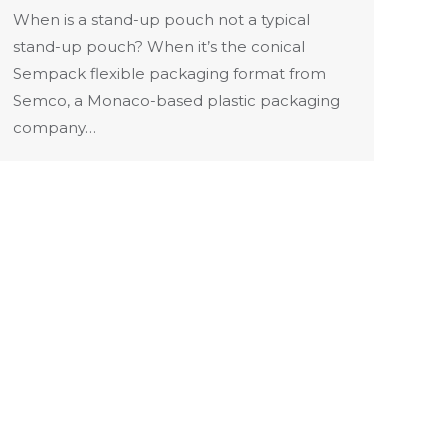
When is a stand-up pouch not a typical
stand-up pouch? When it’s the conical
Sempack flexible packaging format from
Semco, a Monaco-based plastic packaging
company…