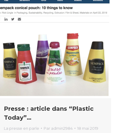
Presse : article dans “Plastic
Today”…
La presse en parle
Par
admin2984
18 mai 2019