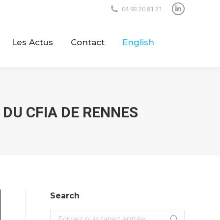
04 93 20 81 21
LinkedIn
Les Actus
Contact
English
page
opens
Les Actus
Contact
English
in
new
window
DU CFIA DE RENNES
Search
Search: