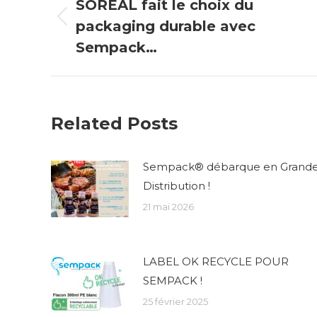
de
SOREAL fait le choix du
packaging durable avec
Onglet
commentaire
précédent
Sempack…
Related Posts
Sempack® débarque en Grand
Distribution !
21 mai 2026
LABEL OK RECYCLE POUR
SEMPACK !
25 février 2025